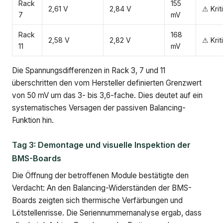
Rack
155
2,61 V
2,84 V
⚠ Krit
7
mV
Rack
168
2,58 V
2,82 V
⚠ Krit
11
mV
Die Spannungsdifferenzen in Rack 3, 7 und 11
überschritten den vom Hersteller definierten Grenzwert
von 50 mV um das 3- bis 3,6-fache. Dies deutet auf ein
systematisches Versagen der passiven Balancing-
Funktion hin.
Tag 3: Demontage und visuelle Inspektion der
BMS-Boards
Die Öffnung der betroffenen Module bestätigte den
Verdacht: An den Balancing-Widerständen der BMS-
Boards zeigten sich thermische Verfärbungen und
Lötstellenrisse. Die Seriennummernanalyse ergab, dass