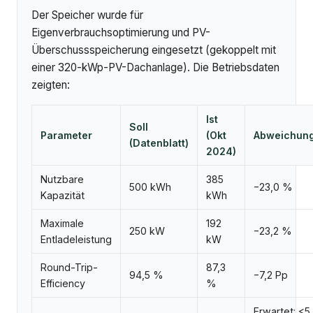
Der Speicher wurde für
Eigenverbrauchsoptimierung und PV-
Überschussspeicherung eingesetzt (gekoppelt mit
einer 320-kWp-PV-Dachanlage). Die Betriebsdaten
zeigten:
Ist
Soll
Parameter
(Okt
Abweichun
(Datenblatt)
2024)
Nutzbare
385
500 kWh
−23,0 %
Kapazität
kWh
Maximale
192
250 kW
−23,2 %
Entladeleistung
kW
Round-Trip-
87,3
94,5 %
−7,2 Pp
Efficiency
%
Erwartet: <5