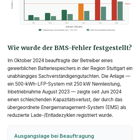
Events / Monat
Kritisch
Okt
Nov
Dez
Jan
Feb
Mär
Zeitraum [Monate]
Zellspannungs-Asymmetrie (ΔU > 50 mV)
CAN-Kommunikationsabbrüche
Wie wurde der BMS-Fehler festgestellt?
Im Oktober 2024 beauftragte der Betreiber eines
gewerblichen Batteriespeichers in der Region Stuttgart ein
unabhängiges Sachverständigengutachten. Die Anlage —
ein 500-kWh-LFP-System mit 250 kW Nennleistung,
Inbetriebnahme August 2023 — zeigte seit Juni 2024
einen schleichenden Kapazitätsverlust, der durch das
übergeordnete Energiemanagement-System (EMS) als
reduzierte Lade-/Entladezyklen registriert wurde.
Ausgangslage bei Beauftragung