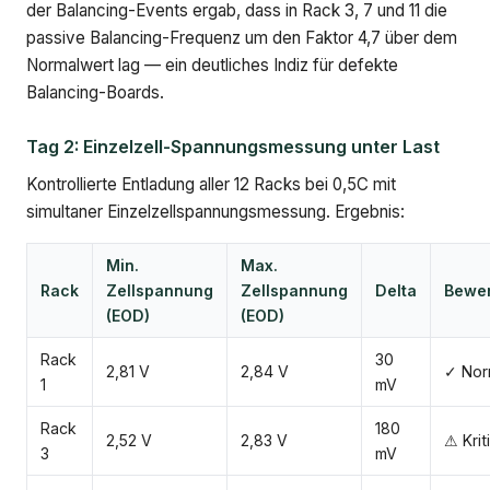
der Balancing-Events ergab, dass in Rack 3, 7 und 11 die
passive Balancing-Frequenz um den Faktor 4,7 über dem
Normalwert lag — ein deutliches Indiz für defekte
Balancing-Boards.
Tag 2: Einzelzell-Spannungsmessung unter Last
Kontrollierte Entladung aller 12 Racks bei 0,5C mit
simultaner Einzelzellspannungsmessung. Ergebnis:
Min.
Max.
Rack
Zellspannung
Zellspannung
Delta
Bewe
(EOD)
(EOD)
Rack
30
2,81 V
2,84 V
✓ Nor
1
mV
Rack
180
2,52 V
2,83 V
⚠ Krit
3
mV