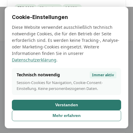
EEG 2023
Mieterstrom
1,8 MWp
Cookie-Einstellungen
Diese Website verwendet ausschließlich technisch
notwendige Cookies, die für den Betrieb der Seite
erforderlich sind. Es werden keine Tracking-, Analyse-
oder Marketing-Cookies eingesetzt. Weitere
Informationen finden Sie in unserer
Datenschutzerklärung
.
Normative Grundlagen
Technisch notwendig
Immer aktiv
Auszug der Normen, Richtlinien und Regelwerke,
Session-Cookies für Navigation, Cookie-Consent-
die in Gutachten Anwendung finden
Einstellung. Keine personenbezogenen Daten.
Verstanden
DIN EN 62446-1/-3
Prüfung und Dokumentation von PV-Anlagen, IR-
Mehr erfahren
Thermografie