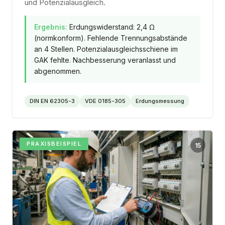
und Potenzialausgleich.
Ergebnis:
Erdungswiderstand: 2,4 Ω
(normkonform). Fehlende Trennungsabstände
an 4 Stellen. Potenzialausgleichsschiene im
GAK fehlte. Nachbesserung veranlasst und
abgenommen.
DIN EN 62305-3
VDE 0185-305
Erdungsmessung
PRAXISBEISPIEL
15