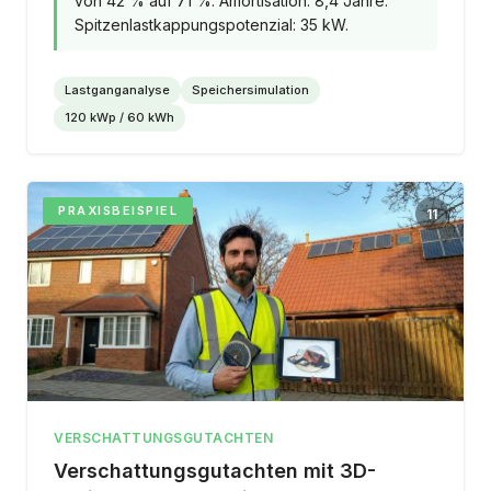
von 42 % auf 71 %. Amortisation: 8,4 Jahre.
Spitzenlastkappungspotenzial: 35 kW.
Lastganganalyse
Speichersimulation
120 kWp / 60 kWh
PRAXISBEISPIEL
11
VERSCHATTUNGSGUTACHTEN
Verschattungsgutachten mit 3D-