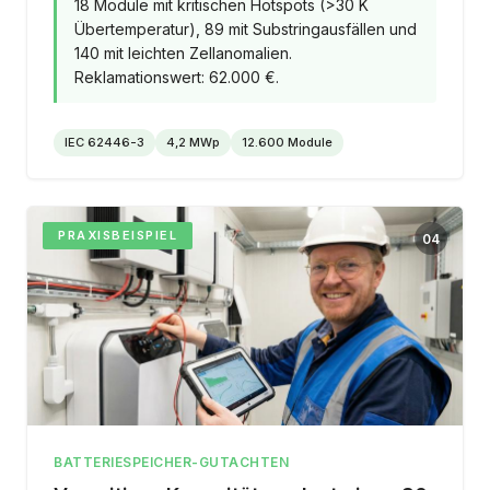
18 Module mit kritischen Hotspots (>30 K
Übertemperatur), 89 mit Substringausfällen und
140 mit leichten Zellanomalien.
Reklamationswert: 62.000 €.
IEC 62446-3
4,2 MWp
12.600 Module
PRAXISBEISPIEL
04
BATTERIESPEICHER-GUTACHTEN