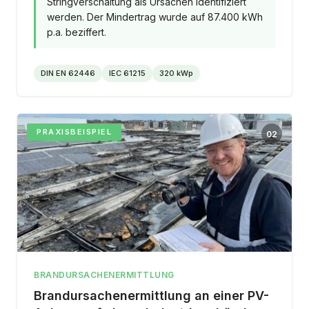
Stringverschaltung als Ursachen identifiziert
werden. Der Mindertrag wurde auf 87.400 kWh
p.a. beziffert.
DIN EN 62446
IEC 61215
320 kWp
PRAXISBEISPIEL
02
BRANDURSACHENERMITTLUNG
Brandursachenermittlung an einer PV-