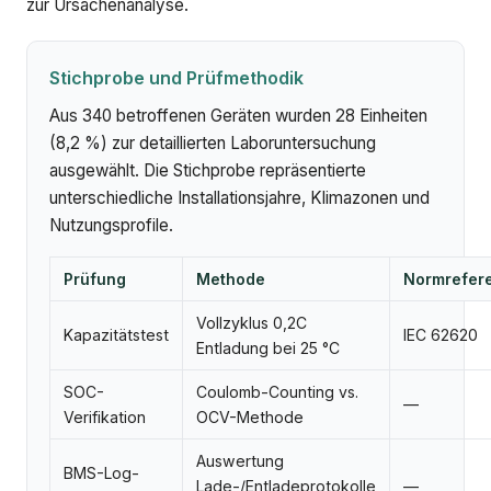
zur Ursachenanalyse.
Stichprobe und Prüfmethodik
Aus 340 betroffenen Geräten wurden 28 Einheiten
(8,2 %) zur detaillierten Laboruntersuchung
ausgewählt. Die Stichprobe repräsentierte
unterschiedliche Installationsjahre, Klimazonen und
Nutzungsprofile.
Prüfung
Methode
Normrefer
Vollzyklus 0,2C
Kapazitätstest
IEC 62620
Entladung bei 25 °C
SOC-
Coulomb-Counting vs.
—
Verifikation
OCV-Methode
Auswertung
BMS-Log-
Lade-/Entladeprotokolle
—