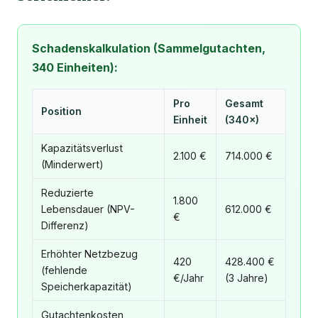
Schadenskalkulation (Sammelgutachten,
340 Einheiten):
Pro
Gesamt
Position
Einheit
(340×)
Kapazitätsverlust
2.100 €
714.000 €
(Minderwert)
Reduzierte
1.800
Lebensdauer (NPV-
612.000 €
€
Differenz)
Erhöhter Netzbezug
420
428.400 €
(fehlende
€/Jahr
(3 Jahre)
Speicherkapazität)
Gutachtenkosten