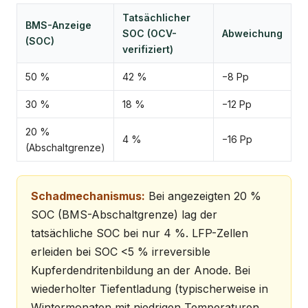
Tatsächlicher
BMS-Anzeige
SOC (OCV-
Abweichung
(SOC)
verifiziert)
50 %
42 %
−8 Pp
30 %
18 %
−12 Pp
20 %
4 %
−16 Pp
(Abschaltgrenze)
Schadmechanismus:
Bei angezeigten 20 %
SOC (BMS-Abschaltgrenze) lag der
tatsächliche SOC bei nur 4 %. LFP-Zellen
erleiden bei SOC <5 % irreversible
Kupferdendritenbildung an der Anode. Bei
wiederholter Tiefentladung (typischerweise in
Wintermonaten mit niedrigen Temperaturen