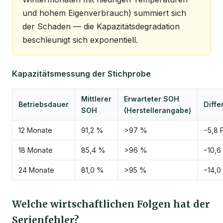
und hohem Eigenverbrauch) summiert sich
der Schaden — die Kapazitätsdegradation
beschleunigt sich exponentiell.
Kapazitätsmessung der Stichprobe
Mittlerer
Erwarteter SOH
Betriebsdauer
Diffe
SOH
(Herstellerangabe)
12 Monate
91,2 %
>97 %
−5,8 
18 Monate
85,4 %
>96 %
−10,6
24 Monate
81,0 %
>95 %
−14,0
Welche wirtschaftlichen Folgen hat der
Serienfehler?