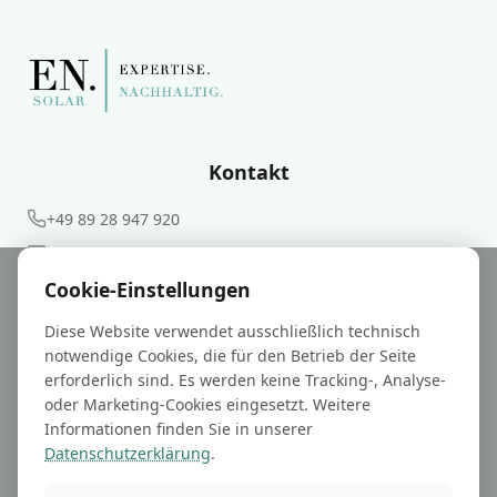
Kontakt
+49 89 28 947 920
info@en-gutachter.de
Cookie-Einstellungen
Weitere
Diese Website verwendet ausschließlich technisch
notwendige Cookies, die für den Betrieb der Seite
Glossar
erforderlich sind. Es werden keine Tracking-, Analyse-
oder Marketing-Cookies eingesetzt. Weitere
Experte Christoph Prestele
Informationen finden Sie in unserer
BESS Knowledge Hub
Datenschutzerklärung
.