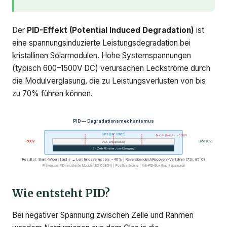
Der
PID-Effekt (Potential Induced Degradation)
ist
eine spannungsinduzierte Leistungsdegradation bei
kristallinen Solarmodulen. Hohe Systemspannungen
(typisch 600–1500V DC) verursachen Leckströme durch
die Modulverglasung, die zu Leistungsverlusten von bis
zu 70% führen können.
PID — Degradationsmechanismus
Glas (Na⁺-Ionen)
Na⁺ ↓ (bei U < −300V)
−600V
Erde (0V)
EVA-Einkapselung
Si-Zelle (Emitter / pn-Übergang)
Resultat: Shunt-Widerstand ↓ → Leistungsverlust bis −40% | Reversibel durch Recovery-Verfahren (72h, 85°C)
Prävention: PID-resistente Module (IEC 62804) | Positive Erdung | Anti-PID-Box (Nachtspannung)
Wie entsteht PID?
Bei negativer Spannung zwischen Zelle und Rahmen