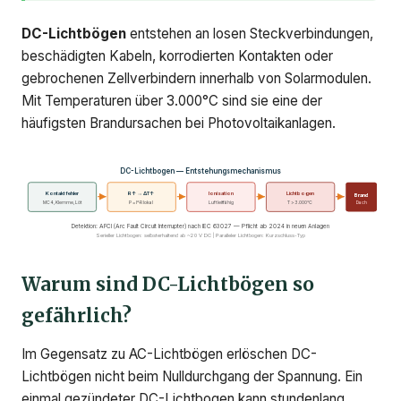
DC-Lichtbögen
entstehen an losen Steckverbindungen,
beschädigten Kabeln, korrodierten Kontakten oder
gebrochenen Zellverbindern innerhalb von Solarmodulen.
Mit Temperaturen über 3.000°C sind sie eine der
häufigsten Brandursachen bei Photovoltaikanlagen.
DC-Lichtbogen — Entstehungsmechanismus
Kontaktfehler
R↑ → ΔT↑
Ionisation
Lichtbogen
Brand
MC4, Klemme, Löt
P = I²·R lokal
Luft leitfähig
T > 3.000°C
Dach
Detektion: AFCI (Arc Fault Circuit Interrupter) nach IEC 63027 — Pflicht ab 2024 in neuen Anlagen
Serieller Lichtbogen: selbsterhaltend ab ~20 V DC | Paralleler Lichtbogen: Kurzschluss-Typ
Warum sind DC-Lichtbögen so
gefährlich?
Im Gegensatz zu AC-Lichtbögen erlöschen DC-
Lichtbögen nicht beim Nulldurchgang der Spannung. Ein
einmal gezündeter DC-Lichtbogen kann stundenlang