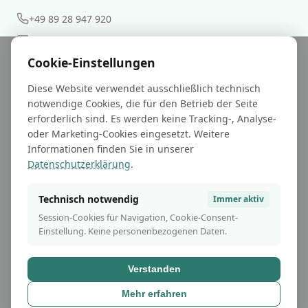
+49 89 28 947 920
info@en-gutachter.de
Cookie-Einstellungen
Weitere
Diese Website verwendet ausschließlich technisch
notwendige Cookies, die für den Betrieb der Seite
Glossar
erforderlich sind. Es werden keine Tracking-, Analyse-
oder Marketing-Cookies eingesetzt. Weitere
Experte Christoph Prestele
Informationen finden Sie in unserer
BESS Knowledge Hub
Datenschutzerklärung
.
Technisch notwendig
Immer aktiv
Rechtliches
Session-Cookies für Navigation, Cookie-Consent-
Einstellung. Keine personenbezogenen Daten.
Impressum und Datenschutz
Verstanden
Mehr erfahren
© 2026 Prosperus GmbH. Alle Rechte vorbehalten.