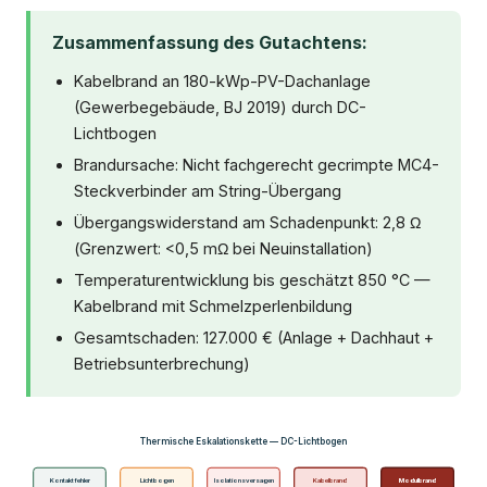
Zusammenfassung des Gutachtens:
Kabelbrand an 180-kWp-PV-Dachanlage
(Gewerbegebäude, BJ 2019) durch DC-
Lichtbogen
Brandursache: Nicht fachgerecht gecrimpte MC4-
Steckverbinder am String-Übergang
Übergangswiderstand am Schadenpunkt: 2,8 Ω
(Grenzwert: <0,5 mΩ bei Neuinstallation)
Temperaturentwicklung bis geschätzt 850 °C —
Kabelbrand mit Schmelzperlenbildung
Gesamtschaden: 127.000 € (Anlage + Dachhaut +
Betriebsunterbrechung)
Thermische Eskalationskette — DC-Lichtbogen
Kontaktfehler
Lichtbogen
Isolationsversagen
Kabelbrand
Modulbrand