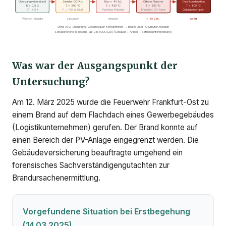
Übergangswiderstand
Serieller DC-Arc
Riso < 40 kΩ
Offene Flamme
Dachkonstruktion
R > 0,5 Ω
T > 300 °C
T > 450 °C
T > 650 °C
T > 900 °C
ΔT: +15 K
P = 180 W lokal
Pyrolyse Polymer
Brandlast DC-Kabel
Gebäudeschaden
Wochen–Monate
Sekunden
Minuten
< 60 Sek.
sofort
Ohne AFCI-Erkennung: Gesamtdauer Kontaktfehler → Brand unter 10 Minuten möglich
Schadenshöhe in diesem Fall: 287.000 EUR (Gebäude + Anlage + Betriebsunterbrechung)
Was war der Ausgangspunkt der
Untersuchung?
Am 12. März 2025 wurde die Feuerwehr Frankfurt-Ost zu
einem Brand auf dem Flachdach eines Gewerbegebäudes
(Logistikunternehmen) gerufen. Der Brand konnte auf
einen Bereich der PV-Anlage eingegrenzt werden. Die
Gebäudeversicherung beauftragte umgehend ein
forensisches Sachverständigengutachten zur
Brandursachenermittlung.
Vorgefundene Situation bei Erstbegehung
(14.03.2025)