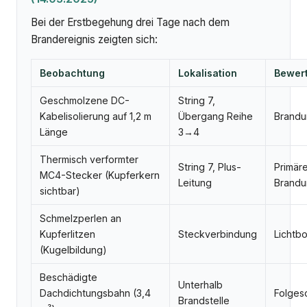
Bei der Erstbegehung drei Tage nach dem
Brandereignis zeigten sich:
Beobachtung
Lokalisation
Bewer
Geschmolzene DC-
String 7,
Kabelisolierung auf 1,2 m
Übergang Reihe
Brandu
Länge
3→4
Thermisch verformter
String 7, Plus-
Primär
MC4-Stecker (Kupferkern
Leitung
Brandu
sichtbar)
Schmelzperlen an
Kupferlitzen
Steckverbindung
Lichtb
(Kugelbildung)
Beschädigte
Unterhalb
Dachdichtungsbahn (3,4
Folges
Brandstelle