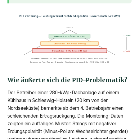
PID-Verteilung — Leistungsverlust nach Modulposition (Gewerbedach, 520 kWp)
Dachfirst
↑ trocken
Obere Reihe: −3% (Pmax: 388 Wp)
Mittlere Reihe: −15% (Pmax: 340 Wp)
Erdnahe Reihe: −38% (Pmax: 248 Wp)
↓ feucht
Korrelation: Feuchteeintrag durch defekte Dachentwässerung verstärkt PID an erdnahen Modulen
Gemessen per Flash-Test an 48 Modulen | Negativpotenzial gegen Erde: −480 V bis −520 V DC
Wie äußerte sich die PID-Problematik?
Der Betreiber einer 280-kWp-Dachanlage auf einem
Kühlhaus in Schleswig-Holstein (20 km von der
Nordseeküste) bemerkte ab dem 4. Betriebsjahr einen
schleichenden Ertragsrückgang. Die Monitoring-Daten
zeigten ein auffälliges Muster: Strings mit negativer
Erdungspolarität (Minus-Pol am Wechselrichter geerdet)