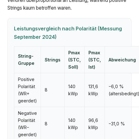
verloren überproportional an Leistung, während positive
Strings kaum betroffen waren.
Leistungsvergleich nach Polarität (Messung
September 2024)
Pmax
Pmax
String-
Strings
(STC,
(STC,
Abweichung
Gruppe
Soll)
Ist)
Positive
Polarität
140
131,6
−6,0 %
8
(WR+
kWp
kWp
(altersbedingt
geerdet)
Negative
Polarität
140
96,6
8
−31,0 %
(WR−
kWp
kWp
geerdet)